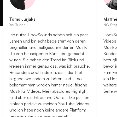
Toms Jurjaks
Matth
YouTuber
NC Stat
Ich nutze HookSounds schon seit ein paar
HookSo
Jahren und bin echt begeistert von deren
Videos
originellen und maßgeschneiderten Musik,
Musik 
die von hauseigenen Künstlern gemacht
Kundens
wurde. Sie haben den Trend im Blick und
bezügli
kreieren immer genau das, was ich brauche.
bevor i
Besonders cool finde ich, dass die Titel
zum Er
nirgendswo anders zu hören sind – so
ich Ho
bekommt man wirklich immer neue, frische
weitere
Musik für Videos. Mein absolutes Highlight
Seite w
sind aber die Intros und Outros. Die passen
einfach perfekt zu meinen YouTube-Videos,
und ich habe noch keine andere Plattform
gesehen, die so etwas anbietet!