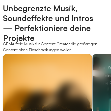
Unbegrenzte Musik,
Soundeffekte und Intros
—
Perfektioniere deine
Projekte
GEMA freie Musik für Content Creator die großartigen
Content ohne Einschränkungen wollen.
Für Content Creator
Für Y
Lass' deine Videos originell klingen
Podc
Keine 