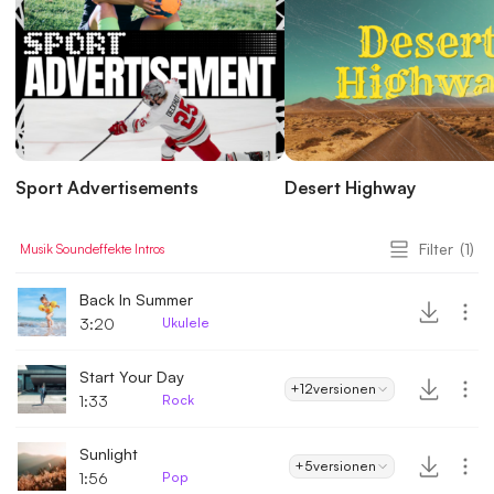
Sport Advertisements
Desert Highway
Filter
(1)
Musik
Soundeffekte
Intros
Back In Summer
3:20
Ukulele
Start Your Day
+12
versionen
1:33
Rock
Sunlight
+5
versionen
1:56
Pop