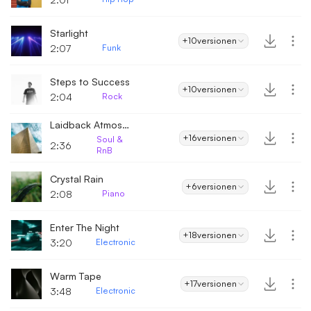
Starlight
+10
versionen
2:07
Funk
Steps to Success
+10
versionen
2:04
Rock
Laidback Atmosphere
+16
versionen
Soul &
2:36
RnB
Crystal Rain
+6
versionen
2:08
Piano
Enter The Night
+18
versionen
3:20
Electronic
Warm Tape
+17
versionen
3:48
Electronic