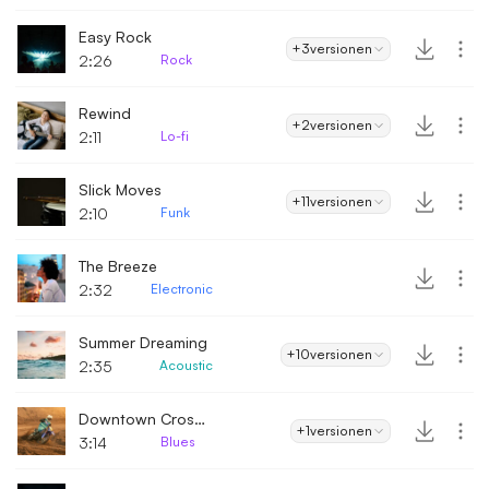
Easy Rock
+3
versionen
2:26
Rock
Rewind
+2
versionen
2:11
Lo-fi
Slick Moves
+11
versionen
2:10
Funk
The Breeze
2:32
Electronic
Summer Dreaming
+10
versionen
2:35
Acoustic
Downtown Crossroads
+1
versionen
3:14
Blues