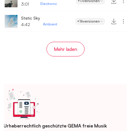
+17
versionen
3:01
Electronic
Static Sky
+16
versionen
4:42
Ambient
Mehr laden
Urheberrechtlich geschützte GEMA freie Musik