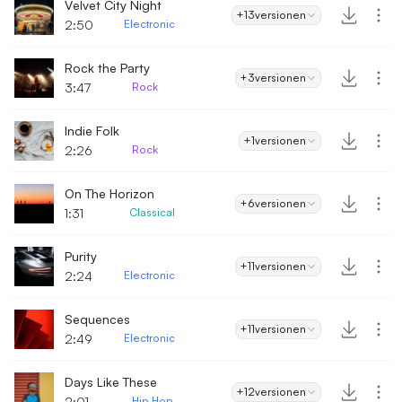
Velvet City Night
+13
versionen
2:50
Electronic
Rock the Party
+3
versionen
3:47
Rock
Indie Folk
+1
versionen
2:26
Rock
On The Horizon
+6
versionen
1:31
Classical
Purity
+11
versionen
2:24
Electronic
Sequences
+11
versionen
2:49
Electronic
Days Like These
+12
versionen
2:01
Hip Hop