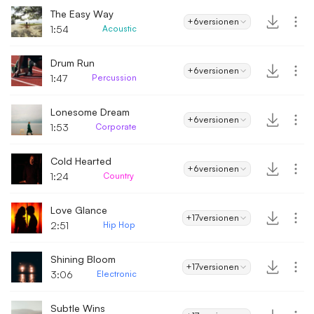
The Easy Way
+6
versionen
1:54
Acoustic
Drum Run
+6
versionen
1:47
Percussion
Lonesome Dream
+6
versionen
1:53
Corporate
Cold Hearted
+6
versionen
1:24
Country
Love Glance
+17
versionen
2:51
Hip Hop
Shining Bloom
+17
versionen
3:06
Electronic
Subtle Wins