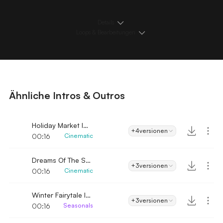
Details
Loops & Bearbeitungen
Ähnliche Intros & Outros
Holiday Market Intro
+4
versionen
00:16
Cinematic
Dreams Of The Season Intro
+3
versionen
00:16
Cinematic
Winter Fairytale Intro
+3
versionen
00:16
Seasonals