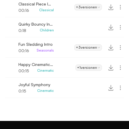
Classical Piece Intro
+3
versionen
00:16
Classical
Quirky Bouncy Intro
0:18
Children
Fun Sledding Intro
+3
versionen
00:16
Seasonals
Happy Cinematic Intro
+1
versionen
00:15
Cinematic
Joyful Symphony
0:15
Cinematic