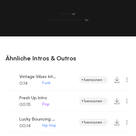
Details
Loops & Bearbeitungen
Ähnliche Intros & Outros
Vintage Vibes Intro
+1
versionen
0:14
Funk
Fresh Up Intro
+1
versionen
00:15
Pop
Lucky Bouncing Hip-Hop
+1
versionen
00:14
Hip Hop