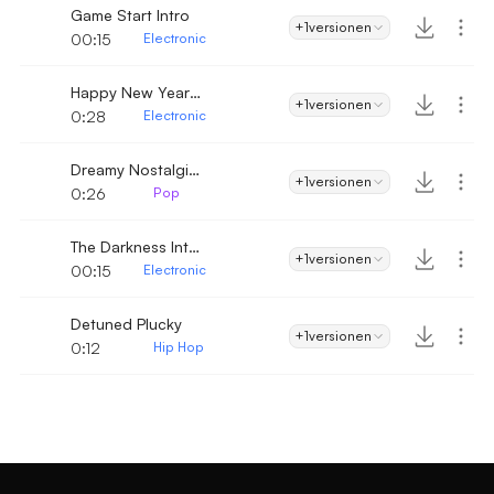
Game Start Intro
+1
versionen
00:15
Electronic
Happy New Year Intro
+1
versionen
0:28
Electronic
Dreamy Nostalgic Pop
+1
versionen
0:26
Pop
The Darkness Intro
+1
versionen
00:15
Electronic
Detuned Plucky
+1
versionen
0:12
Hip Hop