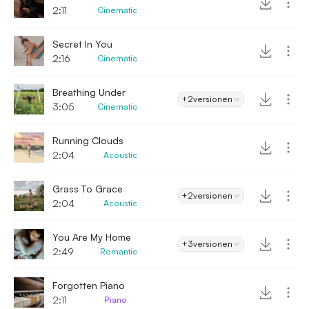
2:11
Cinematic
Secret In You
2:16
Cinematic
Breathing Under
+2
versionen
3:05
Cinematic
Running Clouds
2:04
Acoustic
Grass To Grace
+2
versionen
2:04
Acoustic
You Are My Home
+3
versionen
2:49
Romantic
Forgotten Piano
2:11
Piano