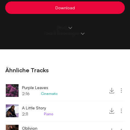
Download
Details
Loops & Bearbeitungen
Ähnliche Tracks
Purple Leaves
2:16
Cinematic
A Little Story
2:11
Piano
Oblivion