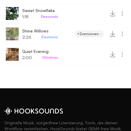
Sweet Snowflake
1:18
Seasonals
Shine Willows
+2
versionen
2:26
Electronic
Quiet Evening
2:00
Christmas
Originelle Musik, sorgenfreie Lizenzierung. Tools, die deinen
Workflow vereinfachen. HookSounds bietet GEMA freie Musik,