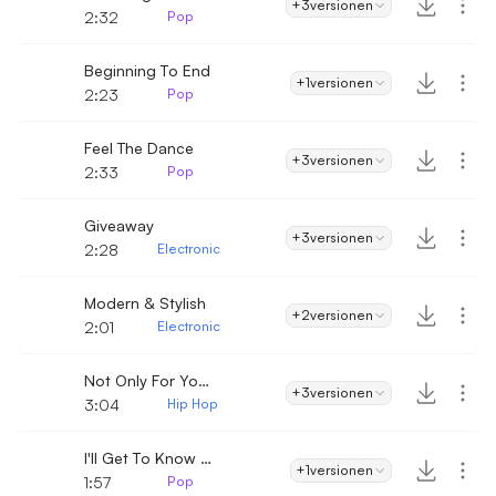
+3
versionen
2:32
Pop
Beginning To End
+1
versionen
2:23
Pop
Feel The Dance
+3
versionen
2:33
Pop
Giveaway
+3
versionen
2:28
Electronic
Modern & Stylish
+2
versionen
2:01
Electronic
Not Only For Youngs
+3
versionen
3:04
Hip Hop
I'll Get To Know You
+1
versionen
1:57
Pop