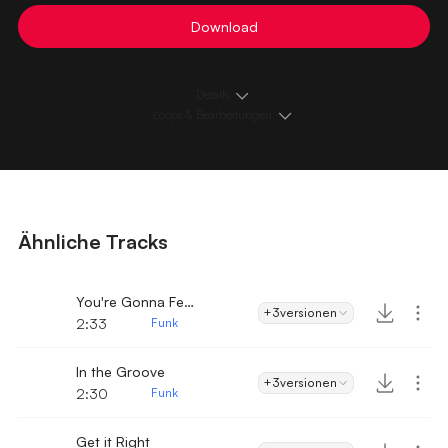
Download
Details
Loops & Bearbeitungen
Ähnliche Tracks
You're Gonna Feel It
+3
versionen
2:33
Funk
In the Groove
+3
versionen
2:30
Funk
Get it Right