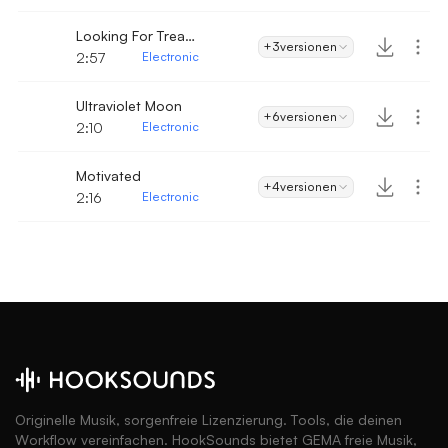
Looking For Treasures
+3
versionen
2:57
Electronic
Ultraviolet Moon
+6
versionen
2:10
Electronic
Motivated
+4
versionen
2:16
Electronic
Originelle Musik, sorgenfreie Lizenzierung. Tools, die deinen
Workflow vereinfachen. HookSounds bietet GEMA freie Musik,