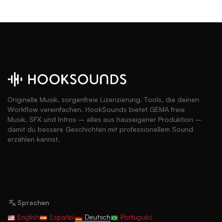
Originelle Musik, sorgenfreie Lizenzierung. Tools, die deinen
Workflow vereinfachen. HookSounds bietet GEMA freie
Musik, SFX und Intros – alles aus hauseigener Produktion –
damit du bessere Geschichten mit professionellem Sound
erzählen kannst.
Sprachen
English
Español
Deutsch
Português