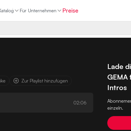
Preise
Katalog
Für Unternehmen
Lade d
GEMA f
ike
Zur Playlist hinzufügen
Intros
Abonnemen
02:06
einzeln.