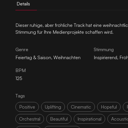
Details
Dieser ruhige, aber fröhliche Track hat eine weihnachtli
Stimmung für Ihre Medienprojekte schaffen wird.
Genre
Stimmung
Feiertag & Saison
,
Weihnachten
Inspirierend
,
Fröh
BPM
125
Tags
Positive
Uplifting
Cinematic
Hopeful
Orchestral
Beautiful
Inspirational
Acousti