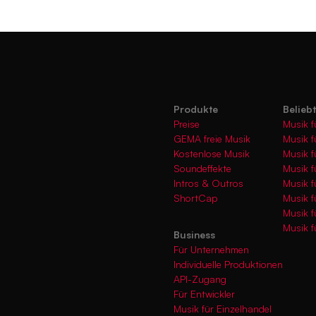
Produkte
Belieb
Preise
Musik f
GEMA freie Musik
Musik f
Kostenlose Musik
Musik f
Soundeffekte
Musik f
Intros & Outros
Musik f
ShortCap
Musik f
Musik 
Musik f
Business
Für Unternehmen
Individuelle Produktionen
API-Zugang
Für Entwickler
Musik für Einzelhandel