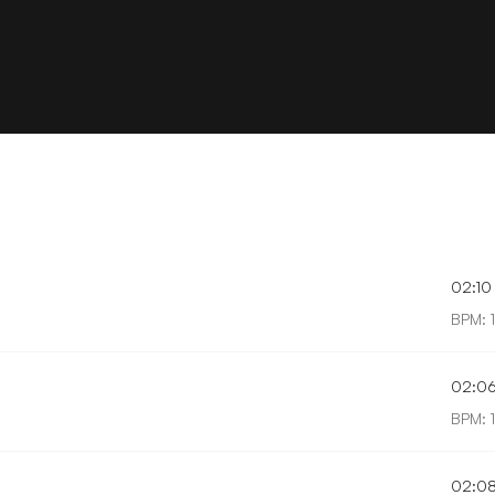
02:10
BPM: 
02:0
BPM: 
02:0