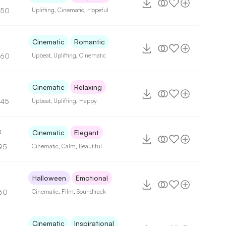
150
Uplifting
,
Cinematic
,
Hopeful
Cinematic
Romantic
160
Upbeat
,
Uplifting
,
Cinematic
7
Cinematic
Relaxing
145
Upbeat
,
Uplifting
,
Happy
8
Cinematic
Elegant
95
Cinematic
,
Calm
,
Beautiful
8
Halloween
Emotional
60
Cinematic
,
Film
,
Soundtrack
5
Cinematic
Inspirational