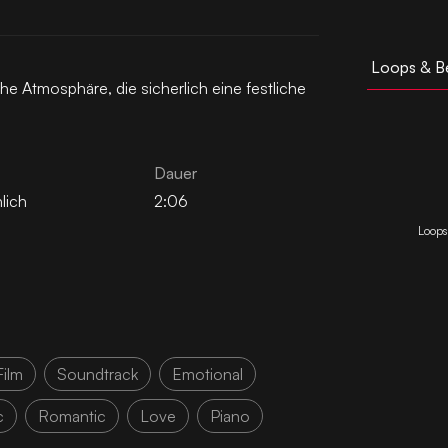
Loops & B
che Atmosphäre, die sicherlich eine festliche
Dauer
lich
2:06
Loops
Film
Soundtrack
Emotional
c
Romantic
Love
Piano