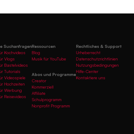
te Suchanfragen
Ressourcen
Rechtliches & Support
ür Kochvideos
Blog
Urheberrecht
ür Vlogs
Musik für YouTube
Datenschutzrichtlinien
ür Bastelvideos
Nutzungsbedingungen
ür Tutorials
Hilfe-Center
Abos und Programme
ür Videospiele
Kontaktiere uns
Creator
ür Hochzeiten
Kommerziell
für Werbung
Affiliate
ür Reisevideos
Schulprogramm
Nonprofit Programm