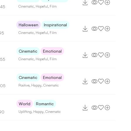
145
Cinematic
,
Hopeful
,
Film
Halloween
Inspirational
95
Cinematic
,
Hopeful
,
Film
Cinematic
Emotional
155
Cinematic
,
Hopeful
,
Film
Cinematic
Emotional
105
Positive
,
Happy
,
Cinematic
World
Romantic
90
Uplifting
,
Happy
,
Cinematic