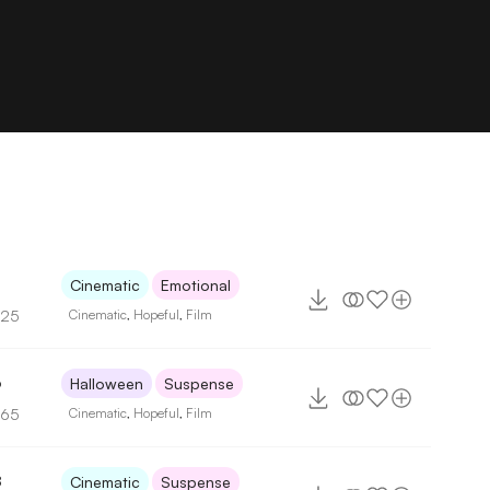
Cinematic
Emotional
125
Cinematic
,
Hopeful
,
Film
6
Halloween
Suspense
165
Cinematic
,
Hopeful
,
Film
8
Cinematic
Suspense