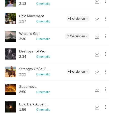
2:13
Cinematic
Epic Movement
+3
versionen
1:27
Cinematic
Wraith's Glen
+14
versionen
2:30
Cinematic
Destroyer of Worlds
2:34
Cinematic
Strength Of An Empire
+1
versionen
2:22
Cinematic
Supernova
2:50
Cinematic
Epic Dark Adventure
1:56
Cinematic