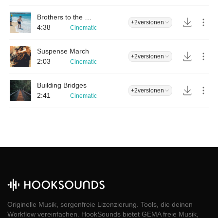
Brothers to the End
+2
versionen
4:38
Cinematic
Suspense March
+2
versionen
2:03
Cinematic
Building Bridges
+2
versionen
2:41
Cinematic
Originelle Musik, sorgenfreie Lizenzierung. Tools, die deinen
Workflow vereinfachen. HookSounds bietet GEMA freie Musik,