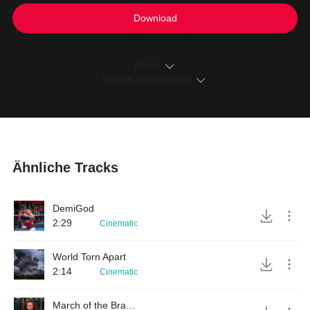
Download
Details
Loops & Bearbeitungen
Ähnliche Tracks
DemiGod
2:29
Cinematic
World Torn Apart
2:14
Cinematic
March of the Brave