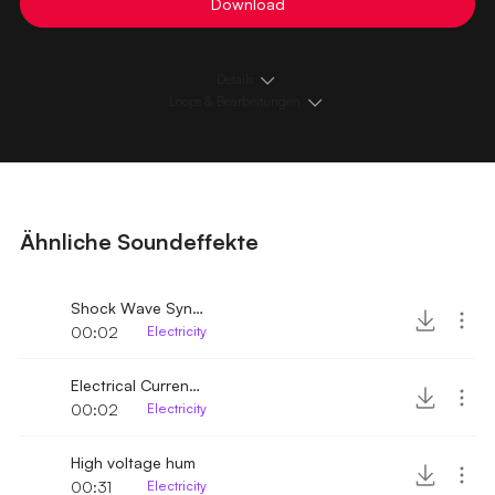
Download
Details
Loops & Bearbeitungen
Ähnliche Soundeffekte
Shock Wave Synthesis
00:02
Electricity
Electrical Current Strong
00:02
Electricity
High voltage hum
00:31
Electricity