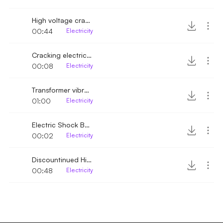
High voltage crackling
00:44
Electricity
Cracking electricity
00:08
Electricity
Transformer vibration sound
01:00
Electricity
Electric Shock Buzz
00:02
Electricity
Discountinued High Voltage Discharge
00:48
Electricity