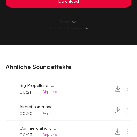
Download
Details
Loops & Bearbeitungen
Ähnliche Soundeffekte
Big Propeller aircraft flying over to land
00:21
Airplane
Aircraft on runway lifting off
00:20
Airplane
Commercial Aircraft Lifting Off and Whirring
00:23
Airplane