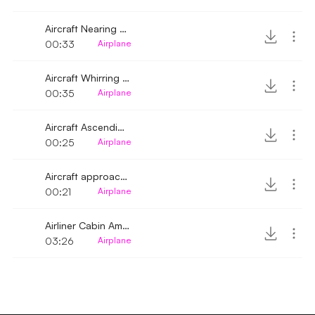
Aircraft Nearing Whirring
00:33
Airplane
Aircraft Whirring Distant
00:35
Airplane
Aircraft Ascending Whirring Sound
00:25
Airplane
Aircraft approaching flying over
00:21
Airplane
Airliner Cabin Ambience Ground Rolling
03:26
Airplane