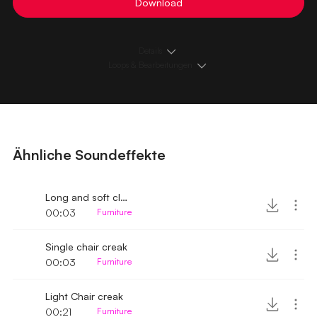
Download
Details
Loops & Bearbeitungen
Ähnliche Soundeffekte
Long and soft cloth creak
00:03
Furniture
Single chair creak
00:03
Furniture
Light Chair creak
00:21
Furniture