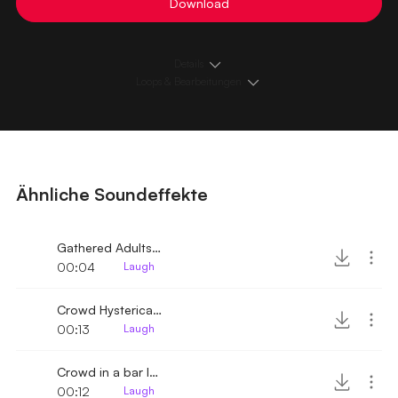
Download
Details
Loops & Bearbeitungen
Ähnliche Soundeffekte
Gathered Adults Laughing
00:04
Laugh
Crowd Hysterically laughing
00:13
Laugh
Crowd in a bar laughing 2
00:12
Laugh