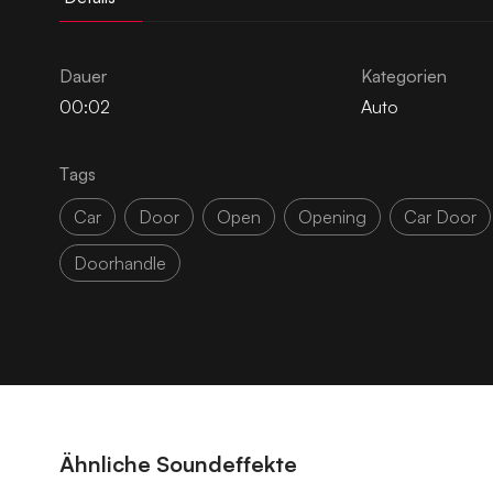
Dauer
Kategorien
00:02
Auto
Tags
Car
Door
Open
Opening
Car Door
Doorhandle
Ähnliche Soundeffekte