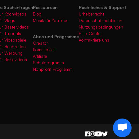
te Suchanfragen
Ressourcen
Rechtliches & Support
ür Kochvideos
Blog
Urheberrecht
ür Vlogs
Musik für YouTube
Datenschutzrichtlinien
ür Bastelvideos
Nutzungsbedingungen
ür Tutorials
Hilfe-Center
Abos und Programme
ür Videospiele
Kontaktiere uns
Creator
ür Hochzeiten
Kommerziell
für Werbung
Affiliate
ür Reisevideos
Schulprogramm
Nonprofit Programm