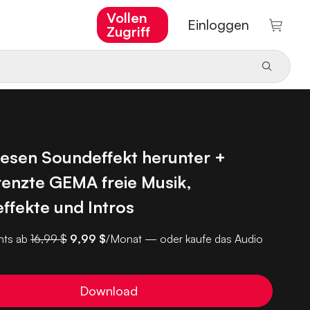
Vollen
Einloggen
Zugriff
iesen Soundeffekt herunter +
enzte GEMA freie Musik,
ffekte und Intros
ts ab
16,99 $
9,99 $
/Monat — oder kaufe das Audio
Download