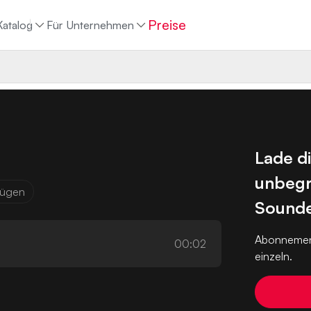
Preise
Katalog
Für Unternehmen
Lade d
unbegr
ufügen
Sounde
Abonnemen
00:02
einzeln.