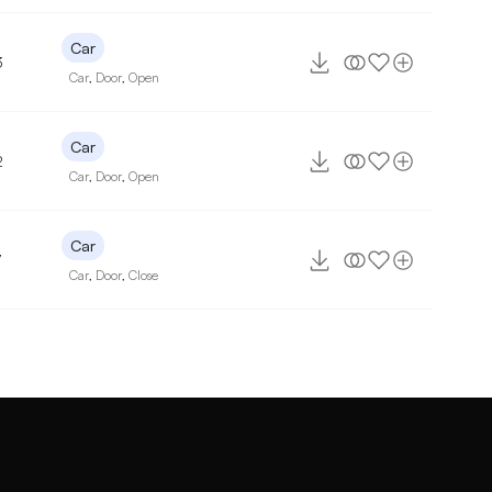
Car
3
Car
,
Door
,
Open
Car
2
Car
,
Door
,
Open
Car
7
Car
,
Door
,
Close