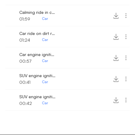
Calming ride in car
01:59
Car
Car ride on dirt road 5
01:24
Car
Car engine ignition and drive away fast 2
00:57
Car
SUV engine ignition and fast drive away
00:41
Car
SUV engine ignition and drive away 2
00:42
Car