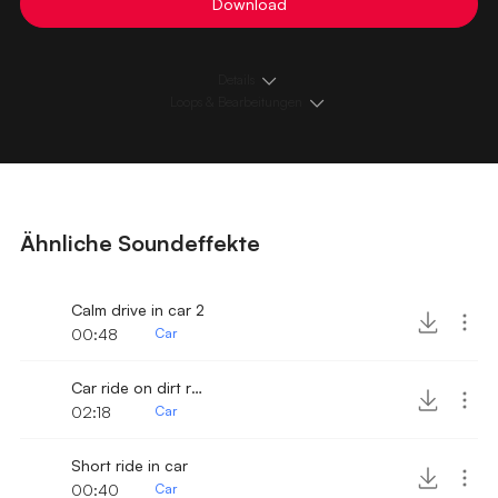
Download
Details
Loops & Bearbeitungen
Ähnliche Soundeffekte
Calm drive in car 2
00:48
Car
Car ride on dirt road 2
02:18
Car
Short ride in car
00:40
Car