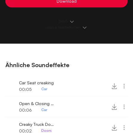
Download
Details
Loops & Bearbeitungen
Ähnliche Soundeffekte
Car Seat creaking
00:05
Car
Open & Closing old trunk
00:06
Car
Creaky Truck Door
00:02
Doors