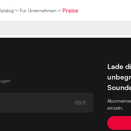
Preise
Katalog
Für Unternehmen
Lade d
unbegr
ufügen
Sounde
Abonnemen
00:11
einzeln.