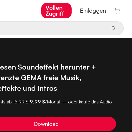
Vollen
Einloggen
Zugriff
iesen Soundeffekt herunter +
enzte GEMA freie Musik,
ffekte und Intros
ts ab
16,99 $
9,99 $
/Monat — oder kaufe das Audio
Download