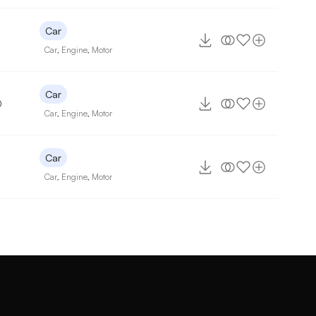
Car
7
Car
,
Engine
,
Motor
Car
0
Car
,
Engine
,
Motor
Car
Car
,
Engine
,
Motor