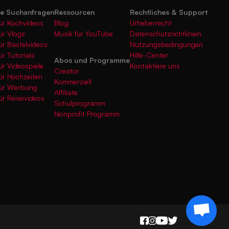
te Suchanfragen
Ressourcen
Rechtliches & Support
ür Kochvideos
Blog
Urheberrecht
ür Vlogs
Musik für YouTube
Datenschutzrichtlinien
ür Bastelvideos
Nutzungsbedingungen
ür Tutorials
Hilfe-Center
Abos und Programme
ür Videospiele
Kontaktiere uns
Creator
ür Hochzeiten
Kommerziell
für Werbung
Affiliate
ür Reisevideos
Schulprogramm
Nonprofit Programm