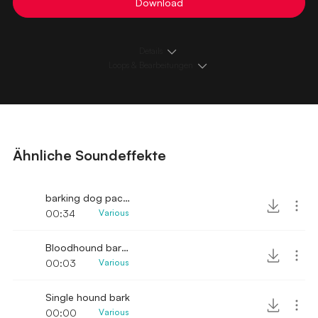
Download
Details
Loops & Bearbeitungen
Ähnliche Soundeffekte
barking dog pack SFX
00:34
Various
Bloodhound barking sound effect short
00:03
Various
Single hound bark
00:00
Various