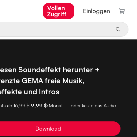
Vollen
Einloggen
Zugriff
iesen Soundeffekt herunter +
enzte GEMA freie Musik,
ffekte und Intros
ts ab
16,99 $
9,99 $
/Monat — oder kaufe das Audio
Download