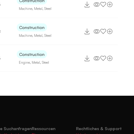
Construction
5
Machine
,
Metal
,
Steel
Construction
8
Machine
,
Metal
,
Steel
Construction
5
Engine
,
Metal
,
Steel
te Suchanfragen
Ressourcen
Rechtliches & Support