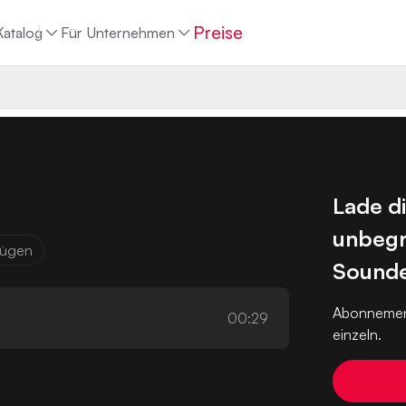
Preise
Katalog
Für Unternehmen
Lade d
unbegr
ufügen
Sounde
Abonnemen
00:29
einzeln.