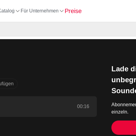
Preise
Katalog
Für Unternehmen
Lade d
unbegr
zufügen
Sounde
Abonnemen
00:16
einzeln.