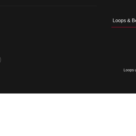
Loops & B
Loops u