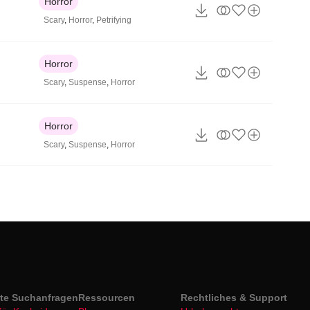
Horror
Scary
,
Horror
,
Petrifying
Horror
Scary
,
Suspense
,
Horror
Horror
Scary
,
Suspense
,
Horror
bte Suchanfragen
Ressourcen
Rechtliches & Support