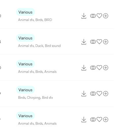
Various
0
Animal sfx
,
Birds
,
BIRD
Various
4
Animal sfx
,
Duck
,
Bird sound
Various
0
Animal sfx
,
Birds
,
Animals
Various
9
Birds
,
Chirping
,
Bird sfx
Various
9
Animal sfx
,
Birds
,
Animals