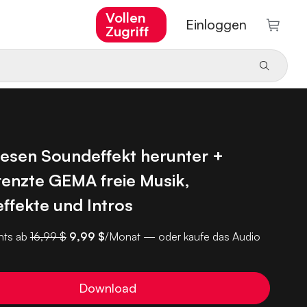
Vollen
Einloggen
Zugriff
iesen Soundeffekt herunter +
enzte GEMA freie Musik,
ffekte und Intros
ts ab
16,99 $
9,99 $
/Monat — oder kaufe das Audio
Download