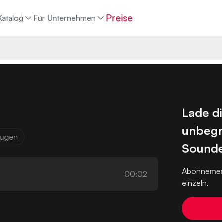
Preise
Katalog
Für Unternehmen
Lade d
unbegr
ufügen
Sounde
Abonnemen
00:02
einzeln.