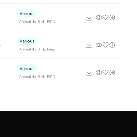
Various
5
Animal sfx
,
Birds
,
BIRD
Various
4
Animal sfx
,
Birds
,
Beep
Various
7
Animal sfx
,
Birds
,
BIRD