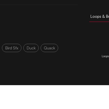
Loops & B
Bird Sfx
Duck
Quack
Loops