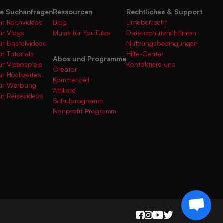
te Suchanfragen
Ressourcen
Rechtliches & Support
ür Kochvideos
Blog
Urheberrecht
ür Vlogs
Musik für YouTube
Datenschutzrichtlinien
ür Bastelvideos
Nutzungsbedingungen
ür Tutorials
Hilfe-Center
Abos und Programme
ür Videospiele
Kontaktiere uns
Creator
ür Hochzeiten
Kommerziell
für Werbung
Affiliate
ür Reisevideos
Schulprogramm
Nonprofit Programm