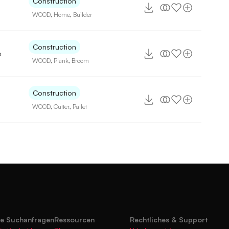
Construction
WOOD
,
Home
,
Builder
Construction
6
WOOD
,
Plank
,
Broom
Construction
WOOD
,
Cutter
,
Pallet
te Suchanfragen
Ressourcen
Rechtliches & Support