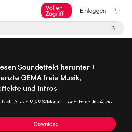
Vollen
Einloggen
Zugriff
iesen Soundeffekt herunter +
enzte GEMA freie Musik,
ffekte und Intros
ts ab
16,99 $
9,99 $
/Monat — oder kaufe das Audio
Download