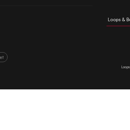
Loops & B
let
Loops