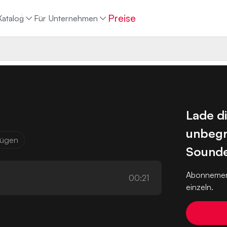
Preise
Katalog
Für Unternehmen
Lade d
unbegr
ufügen
Sounde
Abonnemen
00:21
einzeln.