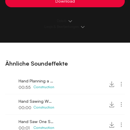
Download
Details
Loops & Bearbeitungen
Ähnliche Soundeffekte
Hand Planning a Wood
00:55
Construction
Hand Sawing Wood Single Stroke
00:00
Construction
Hand Saw One Stroke
00:01
Construction