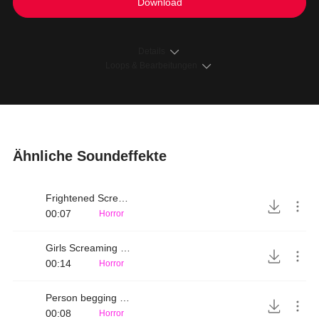
Download
Details
Loops & Bearbeitungen
Ähnliche Soundeffekte
Frightened Scream
00:07
Horror
Girls Screaming in fear
00:14
Horror
Person begging for mercy
00:08
Horror