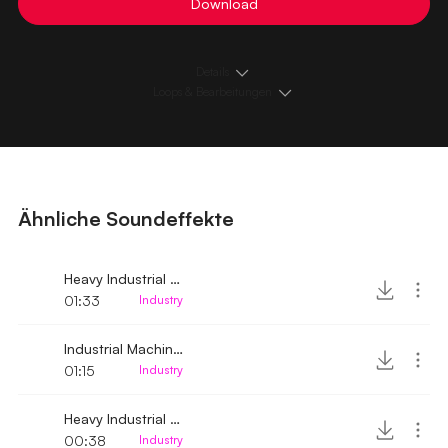
Download
Details
Loops & Bearbeitungen
Ähnliche Soundeffekte
Heavy Industrial Machine noise
01:33
Industry
Industrial Machine Engine running 2
01:15
Industry
Heavy Industrial Motor Machine Noise
00:38
Industry