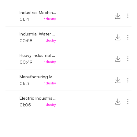
Industrial Machine Engine running
01:14
Industry
Industrial Water Pump machine running
00:58
Industry
Heavy Industrial Machine turned on
00:49
Industry
Manufacturing Machine running up-close
01:13
Industry
Electric Industrial Heater turned on and off
01:05
Industry