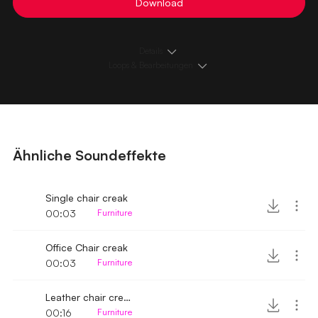
Download
Details
Loops & Bearbeitungen
Ähnliche Soundeffekte
Single chair creak
00:03
Furniture
Office Chair creak
00:03
Furniture
Leather chair creak
00:16
Furniture