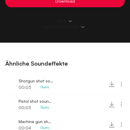
Download
Details
Loops & Bearbeitungen
Ähnliche Soundeffekte
Shotgun shot sound effect
00:03
Guns
Pistol shot sound effect
00:03
Guns
Machine gun shooting sound 2
00:04
Guns