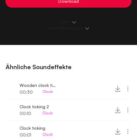
Download
Details
Loops & Bearbeitungen
Ähnliche Soundeffekte
Wooden clock ticking
00:30
Clock
Clock ticking 2
00:10
Clock
Clock ticking
00:01
Clock