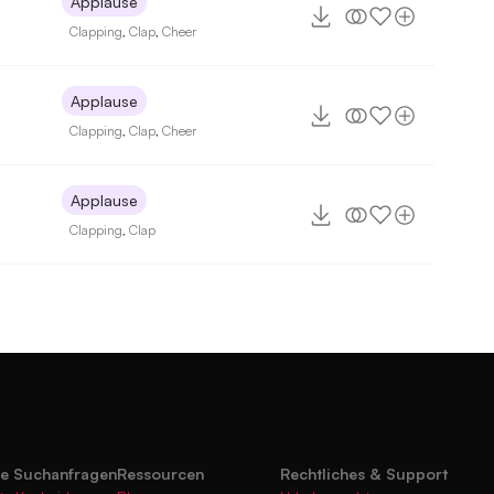
Applause
Clapping
,
Clap
,
Cheer
Applause
Clapping
,
Clap
,
Cheer
Applause
Clapping
,
Clap
te Suchanfragen
Ressourcen
Rechtliches & Support