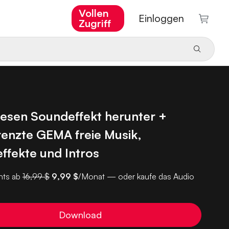
Vollen
Einloggen
Zugriff
iesen Soundeffekt herunter +
enzte GEMA freie Musik,
ffekte und Intros
ts ab
16,99 $
9,99 $
/Monat — oder kaufe das Audio
Download