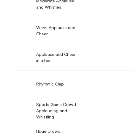
Moderate Applause
and Whistles
Warm Applause and
Cheer
Applause and Cheer
in a bar
Rhythmic Clap
Sports Game Crowd
Applauding and
Whistling
Huge Crowd