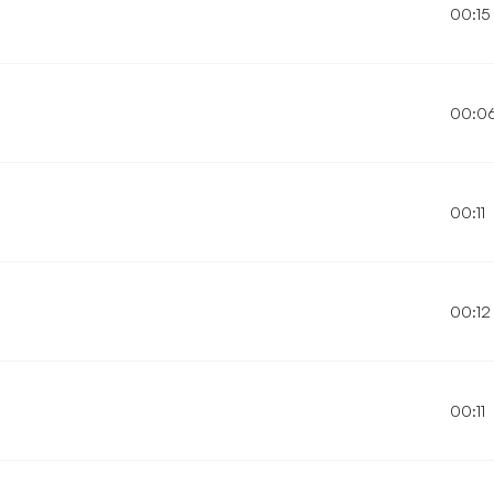
00:15
00:0
00:11
00:12
00:11