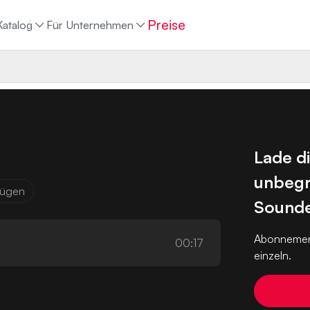
Preise
Katalog
Für Unternehmen
Lade d
unbegr
ufügen
Sounde
Abonnemen
00:17
einzeln.