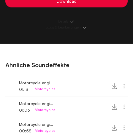
Download
Details
Loops & Bearbeitungen
Ähnliche Soundeffekte
Motorcycle engine ignition and driving away 2
01:18
Motorcycles
Motorcycle engine ignition and driving away 3
01:03
Motorcycles
Motorcycle engine ignition and driving away fast
00:58
Motorcycles