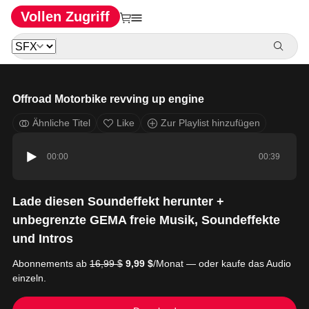
Vollen Zugriff
Offroad Motorbike revving up engine
Ähnliche Titel
Like
Zur Playlist hinzufügen
00:00
00:39
Lade diesen Soundeffekt herunter +
unbegrenzte GEMA freie Musik, Soundeffekte
und Intros
Abonnements ab
16,99 $
9,99 $
/Monat — oder kaufe das Audio
einzeln.