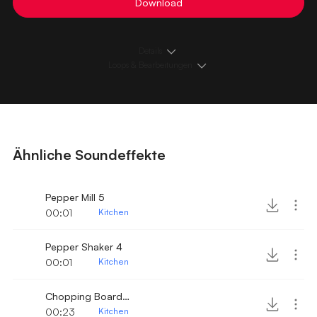
Download
Details
Loops & Bearbeitungen
Ähnliche Soundeffekte
Pepper Mill 5
00:01
Kitchen
Pepper Shaker 4
00:01
Kitchen
Chopping Board cutting 3
00:23
Kitchen