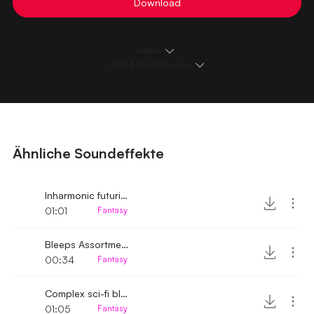
Download
Details
Loops & Bearbeitungen
Ähnliche Soundeffekte
Inharmonic futuristic console beeps
01:01
Fantasy
Bleeps Assortment
00:34
Fantasy
Complex sci-fi bleeps
01:05
Fantasy