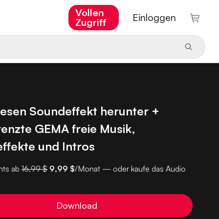
Vollen
Einloggen
Zugriff
iesen Soundeffekt herunter +
enzte GEMA freie Musik,
ffekte und Intros
ts ab
16,99 $
9,99 $
/Monat — oder kaufe das Audio
Download