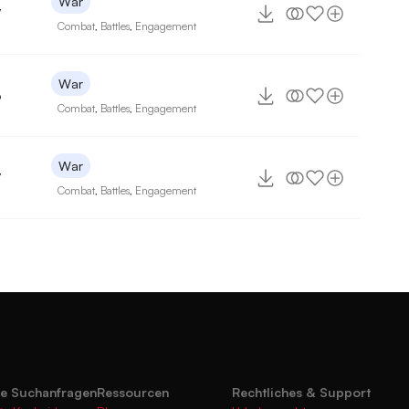
War
7
Combat
,
Battles
,
Engagement
War
6
Combat
,
Battles
,
Engagement
War
7
Combat
,
Battles
,
Engagement
te Suchanfragen
Ressourcen
Rechtliches & Support