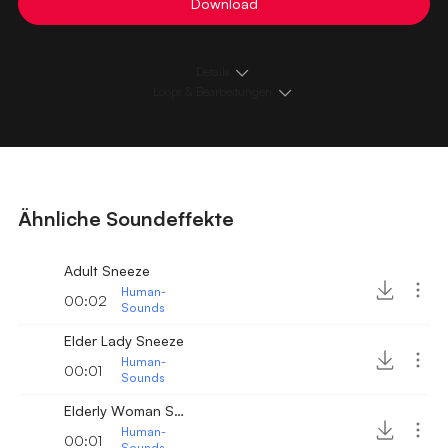
Download
Details
Loops & Bearbeitungen
Ähnliche Soundeffekte
Adult Sneeze
Human-
00:02
Sounds
Elder Lady Sneeze
Human-
00:01
Sounds
Elderly Woman Sneezing
Human-
00:01
Sounds