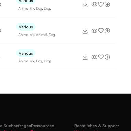
Various
0
Animal sfx
,
Dog
,
Dogs
Various
3
Animal sfx
,
Animal
,
Dog
Various
4
Animal sfx
,
Dog
,
Dogs
te Suchanfragen
Ressourcen
Rechtliches & Support