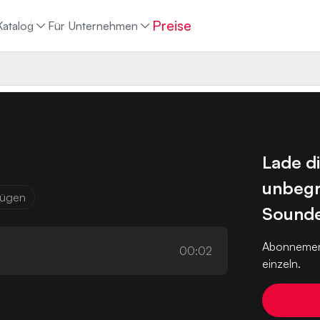
Preise
Katalog
Für Unternehmen
Lade d
unbegr
ufügen
Sounde
Abonnemen
00:02
einzeln.