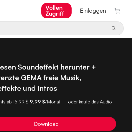
Vollen
Einloggen
Zugriff
iesen Soundeffekt herunter +
enzte GEMA freie Musik,
ffekte und Intros
ts ab
16,99 $
9,99 $
/Monat — oder kaufe das Audio
Download