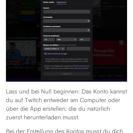
Lass und bei Null beginnen: Das Konto kannst
du auf Twitch entweder am Computer oder
über die App erstellen, die du natürlich
zuerst herunterladen musst.
Bei der Erstellung des Kontos musst du dich